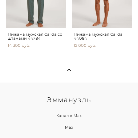
Пижама мужская Calida со
Пижама мужская Calida
штанами 44784
44084
14 300 pуб.
12 000 pуб.
Эммануэль
Канал в
Max
Max