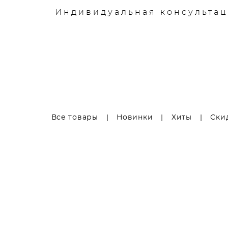
Каталог
Галерея
Индивидуальная консультац
Инфо
Все товары
|
Новинки
|
Хиты
|
Ски
Купальник женский (трикини) LoraGrig Whitney
К
5 200 pуб.