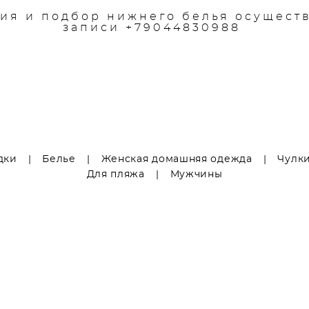
Эммануэль
ия и подбор нижнего белья осущест
записи +79044830988
дки
|
Белье
|
Женская домашняя одежда
|
Чулки
Для пляжа
|
Мужчины
упальник женский LoraGrig Sabrina
Платье пляжное LoraGrig
5 000 pуб.
16 600 pуб.