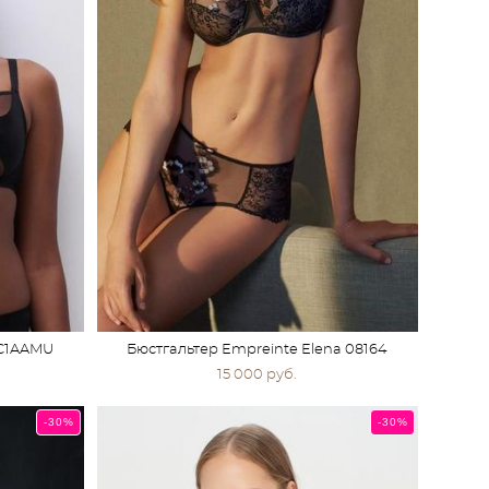
 C1AAMU
Бюстгальтер Empreinte Elena 08164
15 000 pуб.
-30%
-30%