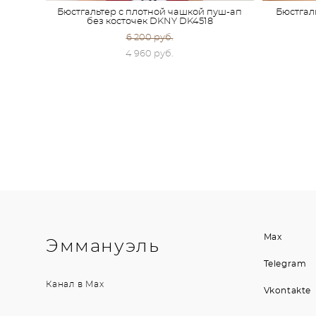
Бюстгальтер с плотной чашкой пуш-ап
Бюстгаль
без косточек DKNY DK4518
6 200 pуб.
4 960 pуб.
Max
Эммануэль
Telegram
Канал в
Max
Vkontakte