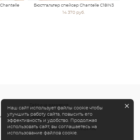
Chantelle
Бюстгальтер спейсер Chantelle C18IN3
14 370 pуб.
Таблица размеров
Наш сайт использует файлы cookie чтобы
улучшить работу сайта, повысить его
и
Реквизиты
эффективность и удобство. Продолжая
использовать сайт, вы соглашаетесь на
Пользовательское соглашение
использование файлов cookie.