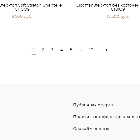
тер-топ Soft Stretch Chantelle
Бюстгальтер-топ без косточек 
C11GQ9
C18IQ9
9 500 pуб.
12 500 pуб.
...
1
2
3
4
5
10
Публичная оферта
Политика конфиденциальност
Способы оплаты