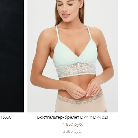
 13530
Бюстгальтер-бралет DKNY DK4021
4 850 pуб.
3 395 pуб.