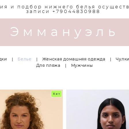
ия и подбор нижнего белья осущест
записи +79044830988
Эммануэль
дки
|
Белье
|
Женская домашняя одежда
|
Чулки
Для пляжа
|
Мужчины
Хит