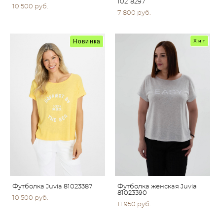
10218297
10 500 pуб.
7 800 pуб.
Новинка
Хит
Футболка Juvia 81023387
Футболка женская Juvia
81023390
10 500 pуб.
11 950 pуб.