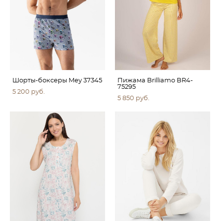
Шорты-боксеры Mey 37345
Пижама Brilliamo BR4-
75295
5 200 pуб.
5 850 pуб.