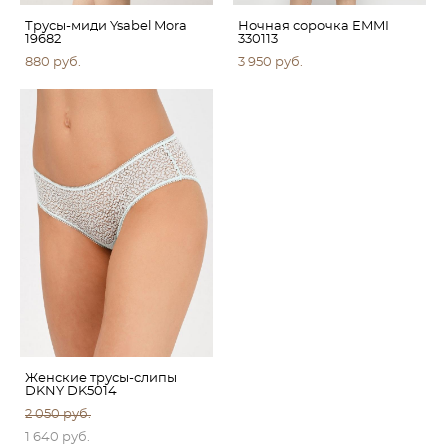
Трусы-миди Ysabel Mora
Ночная сорочка EMMI
19682
330113
880 pуб.
3 950 pуб.
Женские трусы-слипы
DKNY DK5014
2 050 pуб.
1 640 pуб.