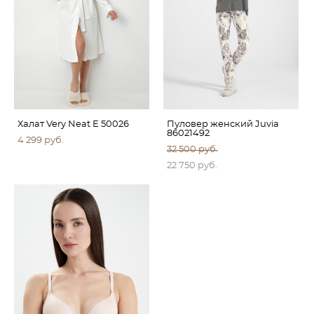
Халат Very Neat E 50026
Пуловер женский Juvia
86021492
4 299 pуб.
32 500 pуб.
22 750 pуб.