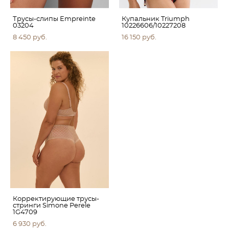
Трусы-слипы Empreinte
Купальник Triumph
03204
10226606/10227208
8 450 pуб.
16 150 pуб.
Корректирующие трусы-
стринги Simone Perele
1G4709
6 930 pуб.