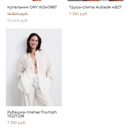
Купальник ORY W240987
Трусы-слипы Aubade 4B27
16 800 pуб.
7 350 pуб.
13 440 pуб.
Рубашка-платье Triumph
10227228
7 350 pуб.