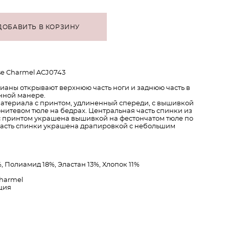
ДОБАВИТЬ В КОРЗИНУ
e Charmel ACJ0743
ианы открывают верхнюю часть ноги и заднюю часть в
нной манере.
материала с принтом, удлиненный спереди, с вышивкой
нитевом тюле на бедрах. Центральная часть спинки из
с принтом украшена вышивкой на фестончатом тюле по
часть спинки украшена драпировкой с небольшим
, Полиамид 18%, Эластан 13%, Хлопок 11%
Charmel
ция