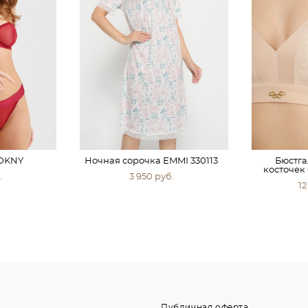
 DKNY
Ночная сорочка EMMI 330113
Бюстга
косточек 
.
3 950 pуб.
12
Публичная оферта