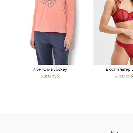
Лонгслив Jockey
Бюстгальтер
3 850 pуб.
5 750 pуб
Max