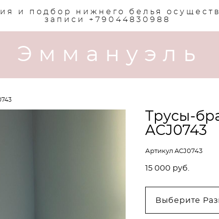
ия и подбор нижнего белья осущест
записи +79044830988
Эммануэль
0743
Трусы-бр
ACJ0743
Артикул ACJ0743
15 000 pуб.
Выберите Раз