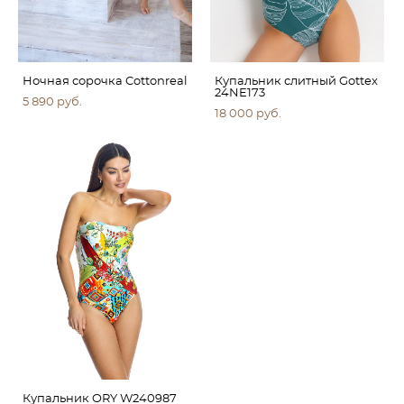
Ночная сорочка Cottonreal
Купальник слитный Gottex
24NE173
5 890 pуб.
18 000 pуб.
Купальник ORY W240987