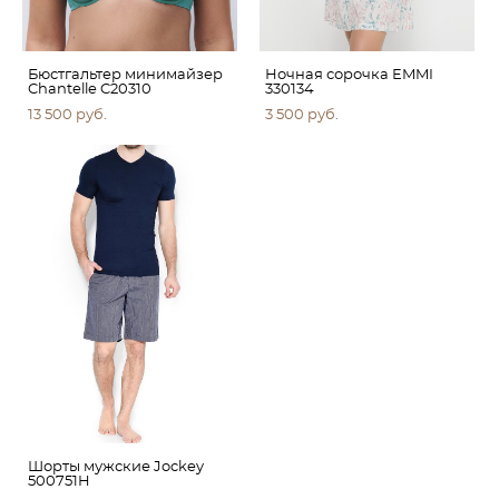
Бюстгальтер минимайзер
Ночная сорочка EMMI
Chantelle C20310
330134
13 500 pуб.
3 500 pуб.
Шорты мужские Jockey
500751H