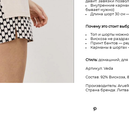
давит. Завязки позво
Внутренние карман
бывает нужно)
Длина шорт 30 см —
Почему это стоит выбр
Топ и шорты можно
Вискоза не раздраж
Принт бантов — ре
Карманы в шортах 
Стиль:
домашний, для 
Артикул: Veda
Состав: 92% Вискоза, 
Производитель: Aruell
Страна бренда: Литва