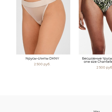
Nрусы-слипы DKNY
Бесшовные трусы
one size Chantel
2 500 pуб.
2 500 pуб
Max