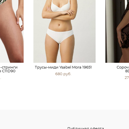
-стринги
Трусы-миди Ysabel Mora 19651
Сороч
le C11D90
8
680 pуб.
.
27
Публичная оферта