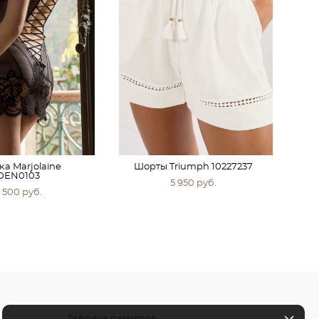
ка Marjolaine
Шорты Triumph 10227237
DEN0103
5 950 pуб.
 500 pуб.
Таблица размеров