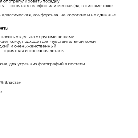
ляют отрегулировать посадку
ы — спрятать телефон или мелочь (да, в пижаме тоже
 классическая, комфортная, не короткие и не длинные
ать:
 носить отдельно с другими вещами
ает кожу, подходит для чувствительной кожи
дкий и очень женственный
— приятная и полезная деталь
сна, для утренних фотографий в постели.
8% Эластан
e