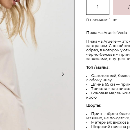
В наличии:
1
шт.
Пижама Aruelle Veda
Пижама Aruelle — это 
завтраком. Спокойны
образ, в котором уют
чёрно-бежевым принт
завязками, внутренн
Топ / майка:
Однотонный, бежев
любому низу
Длина 65 см — прик
Трикотажная виско
Боковые маленькие
крою
Шорты:
Принт: чёрно-беже
Изящно, не по-детски,
Материал: вискоза 
Широкий пояс на ре