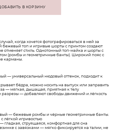
ДОБАВИТЬ В КОРЗИНУ
случай, когда хочется фотографироваться в ней за
й бежевый топ и игривые шорты с принтом создают
 не отменяет стиль. Однотонный топ-майка и шорты с
ом (ромбы и геометричные банты). Широкий пояс с
ие карманы.
ый — универсальный нюдовый оттенок, подходит к
рывает бёдра, можно носить на выпуск или заправить
за — мягкая, дышащая, приятная к телу
 разрезы — добавляют свободы движений и лёгкость
вый — бежевые ромбы и чёрные геометричные банты.
 с лёгкой игривостью
— гладкая, струящаяся, комфортная для сна
зинке с завязками — мягко фиксируется на талии, не