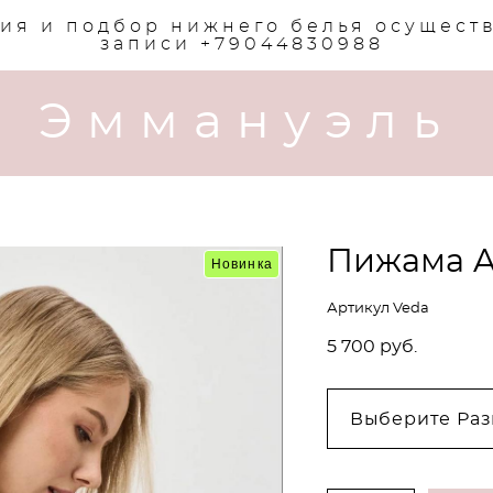
ия и подбор нижнего белья осущест
записи +79044830988
Эммануэль
Пижама Ar
Новинка
Артикул Veda
5 700 pуб.
Выберите Раз