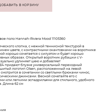
ДОБАВИТЬ В КОРЗИНУ
ое поло Hannah-Riviera Mood 11105360
ического хлопка, с нежной теннисной текстурой в
инем цвете, с контрастными окантовками на воротнике
рой хорошо сочетается с силуэтом и будет хорошо
евных образах. Открытый воротник рубашки с V-
зуально удлиняет шею и добавляет
 3/4 придают блузке универсальный переходный
ышитый логотип Olsen, расположенный на левой
о смотрится в сочетании со светлыми брюками чинос,
ическими джинсами. Весной сочетайте его с
ми или легкими эспадрильями для стильного, удобного
. Длина 62 см
ания