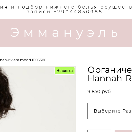
ия и подбор нижнего белья осущест
записи +79044830988
Эммануэль
ah-riviera mood 11105360
Органиче
Новинка
Hannah-Ri
9 850 pуб.
Выберите Раз