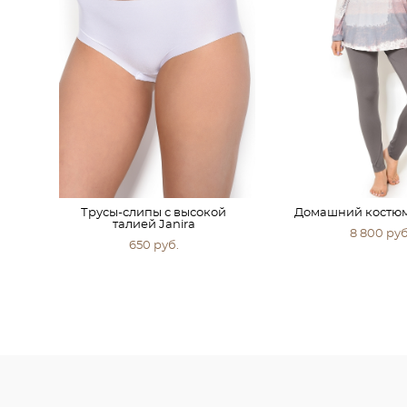
Трусы-слипы с высокой
Домашний костюм
талией Janira
8 800 pуб
650 pуб.