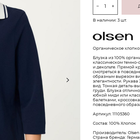
В наличии:
3
шт.
Органическое хлопков
Блузка из 100% орган
классическом темно-с
и декольте. Прямой к
смотреться в повседн
образным вырезом ви
элегантности. Рукава
вид. Тонкая деталь-в
груди. Блузка отличн
юбкой миди или класс
балетками, кроссовка
повседневного образа
Артикул: 11105360
Состав: 100% Хлопок
Производитель: Olsen
Страна бренда: Герм