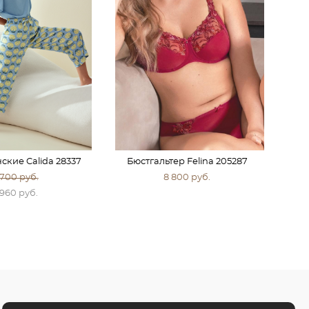
кие Calida 28337
Бюстгальтер Felina 205287
 700 pуб.
8 800 pуб.
 960 pуб.