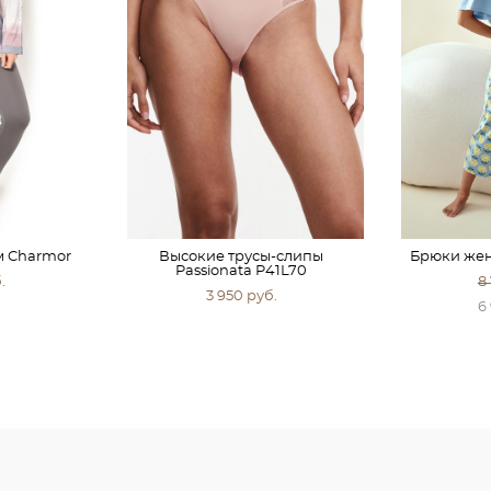
 Charmor
Высокие трусы-слипы
Брюки женс
Passionata P41L70
.
8
3 950 pуб.
6