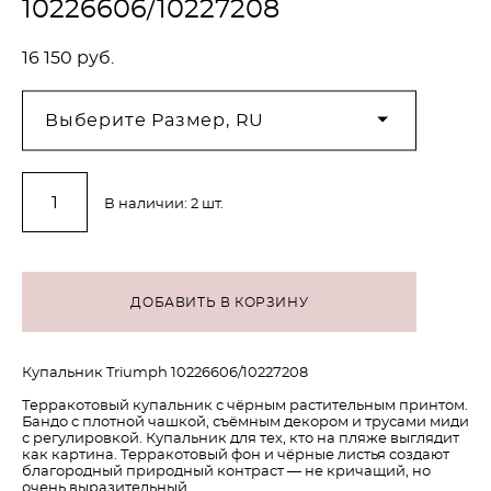
10226606/10227208
16 150 pуб.
Выберите Размер, RU
В наличии:
2
шт.
ДОБАВИТЬ В КОРЗИНУ
Купальник Triumph 10226606/10227208
Терракотовый купальник с чёрным растительным принтом.
Бандо с плотной чашкой, съёмным декором и трусами миди
с регулировкой. Купальник для тех, кто на пляже выглядит
как картина. Терракотовый фон и чёрные листья создают
благородный природный контраст — не кричащий, но
очень выразительный.