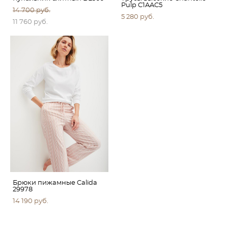
Pulp C1AAC5
14 700 pуб.
5 280 pуб.
11 760 pуб.
Брюки пижамные Calida
29978
14 190 pуб.