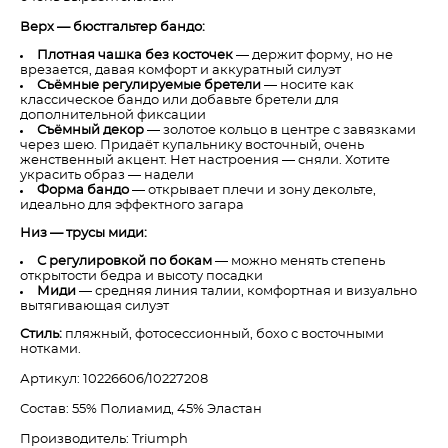
Верх — бюстгальтер бандо:
Плотная чашка без косточек
— держит форму, но не
врезается, давая комфорт и аккуратный силуэт
Съёмные регулируемые бретели
— носите как
классическое бандо или добавьте бретели для
дополнительной фиксации
Съёмный декор
— золотое кольцо в центре с завязками
через шею. Придаёт купальнику восточный, очень
женственный акцент. Нет настроения — сняли. Хотите
украсить образ — надели
Форма бандо
— открывает плечи и зону декольте,
идеально для эффектного загара
Низ — трусы миди:
С регулировкой по бокам
— можно менять степень
открытости бедра и высоту посадки
Миди
— средняя линия талии, комфортная и визуально
вытягивающая силуэт
Стиль:
пляжный, фотосессионный, бохо с восточными
нотками.
Артикул: 10226606/10227208
Состав: 55% Полиамид, 45% Эластан
Производитель: Triumph