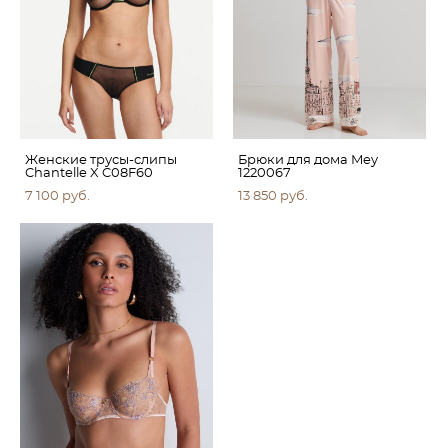
Женские трусы-слипы
Брюки для дома Mey
Chantelle X C08F60
1220067
7 100 pуб.
13 850 pуб.