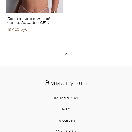
Бюстгальтер в мягкой
чашке Aubade 4CF14
19 420 pуб.
Эммануэль
Канал в
Max
Max
Telegram
Vkontakte